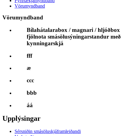
Fyrirtækjamyndband
Vörumyndband
Vörumyndband
Bílahátalarabox / magnari / hljóðbox
fjölnota smásölusýningarstandur með
kynningarskjá
fff
æ
ccc
bbb
áá
Upplýsingar
Sérsniðin smásöluskjáframleiðandi