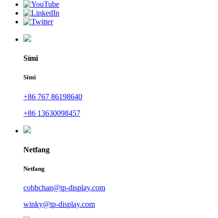
Sími
Sími
+86 767 86198640
+86 13630098457
Netfang
Netfang
cobbchan@tp-display.com
winky@tp-display.com