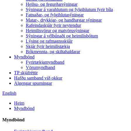
Heilsu- og fegurðarsýningar
Sýningar á varahlutum og fylgihlutum fyrir bíla
Fatnaðar- og fylgihlutasýningar
Matar-, drykkjar- og handhægar sýningar
Rafeindaskjáir fyrir neytendur
Heimilisvörur og matvörusýningar
Sýningar á vélbúnaði og heimilisbótum
Lýsing og rafmagnsskjáir
Skjár fyrir heimilistækja
Bókmennta- og skiltahaldarar
Myndbönd
Fyrirtækjamyndband
Vörumyndband
TP skjáfréttir
Hafðu samband við okkur
Algengar spurningar
English
Heim
Myndbönd
Myndbönd