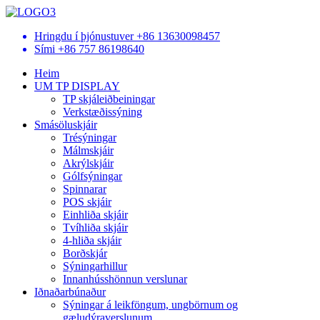
Hringdu í þjónustuver
+86 13630098457
Sími
+86 757 86198640
Heim
UM TP DISPLAY
TP skjáleiðbeiningar
Verkstæðissýning
Smásöluskjáir
Trésýningar
Málmskjáir
Akrýlskjáir
Gólfsýningar
Spinnarar
POS skjáir
Einhliða skjáir
Tvíhliða skjáir
4-hliða skjáir
Borðskjár
Sýningarhillur
Innanhússhönnun verslunar
Iðnaðarbúnaður
Sýningar á leikföngum, ungbörnum og
gæludýraverslunum