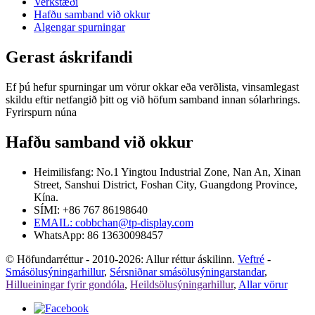
Verkstæði
Hafðu samband við okkur
Algengar spurningar
Gerast áskrifandi
Ef þú hefur spurningar um vörur okkar eða verðlista, vinsamlegast
skildu eftir netfangið þitt og við höfum samband innan sólarhrings.
Fyrirspurn núna
Hafðu samband við okkur
Heimilisfang: No.1 Yingtou Industrial Zone, Nan An, Xinan
Street, Sanshui District, Foshan City, Guangdong Province,
Kína.
SÍMI: +86 767 86198640
EMAIL:
cobbchan@tp-display.com
WhatsApp: 86 13630098457
© Höfundarréttur - 2010-2026: Allur réttur áskilinn.
Veftré
-
Smásölusýningarhillur
,
Sérsniðnar smásölusýningarstandar
,
Hillueiningar fyrir gondóla
,
Heildsölusýningarhillur
,
Allar vörur