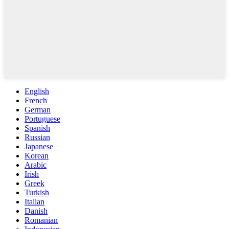
English
French
German
Portuguese
Spanish
Russian
Japanese
Korean
Arabic
Irish
Greek
Turkish
Italian
Danish
Romanian