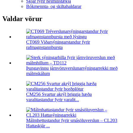
Skjár fyrir heimilistækja
Bókmennta- og skiltahaldarar
Valdar vörur
CT069 Viðarsýningarstandur fyrir
rafmagnstannbursta
Þungavinnu járnvöruverslunarsýningarrekki með
málmskálum
CM256 Svartur akrýl þriggja hæða
varalitastandur fyrir varalit...
Málmhettustandur fyrir smásöluverslun – CL203
Hattaskjár ...