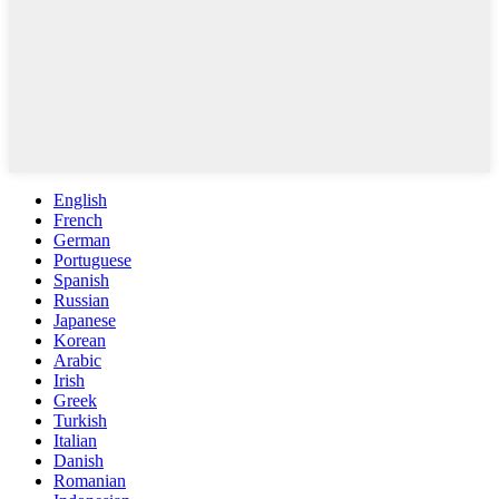
English
French
German
Portuguese
Spanish
Russian
Japanese
Korean
Arabic
Irish
Greek
Turkish
Italian
Danish
Romanian