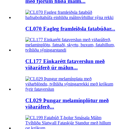
með fjórum hliða málm...
CL070 Fagleg framleiðsla fatabúðar...
CL177 Einkarétt fataverslun með
viðaráferð úr málun...
CL029 Þungar melamínplötur með
viðaráferð...