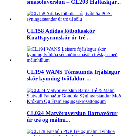
smásöluverslun – CL203 Hattaskjár...
CL158 Adidas fótboltaskór
Knattspyrnuskór úr tré...
CL194 WANS Tómstunda frjálslegur
skór kynning tvöfaldur ...
CL024 Matvöruverslun Barnavörur
úr tré og málmi...