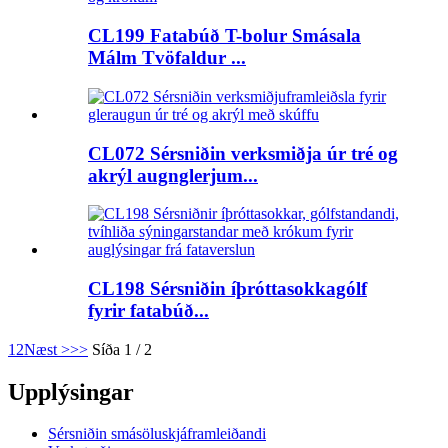
CL199 Fatabúð T-bolur Smásala
Málm Tvöfaldur ...
CL072 Sérsniðin verksmiðja úr tré og
akrýl augnglerjum...
CL198 Sérsniðin íþróttasokkagólf
fyrir fatabúð...
1
2
Næst >
>>
Síða 1 / 2
Upplýsingar
Sérsniðin smásöluskjáframleiðandi