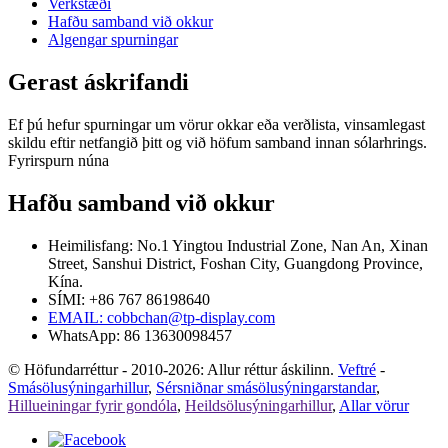
Verkstæði
Hafðu samband við okkur
Algengar spurningar
Gerast áskrifandi
Ef þú hefur spurningar um vörur okkar eða verðlista, vinsamlegast
skildu eftir netfangið þitt og við höfum samband innan sólarhrings.
Fyrirspurn núna
Hafðu samband við okkur
Heimilisfang: No.1 Yingtou Industrial Zone, Nan An, Xinan
Street, Sanshui District, Foshan City, Guangdong Province,
Kína.
SÍMI: +86 767 86198640
EMAIL:
cobbchan@tp-display.com
WhatsApp: 86 13630098457
© Höfundarréttur - 2010-2026: Allur réttur áskilinn.
Veftré
-
Smásölusýningarhillur
,
Sérsniðnar smásölusýningarstandar
,
Hillueiningar fyrir gondóla
,
Heildsölusýningarhillur
,
Allar vörur