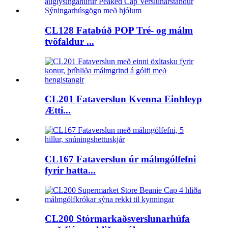
CL128 Fatabúð POP Tré- og málm
tvöfaldur ...
CL201 Fataverslun Kvenna Einhleyp
Ætti...
CL167 Fataverslun úr málmgólfefni
fyrir hatta...
CL200 Stórmarkaðsverslunarhúfa