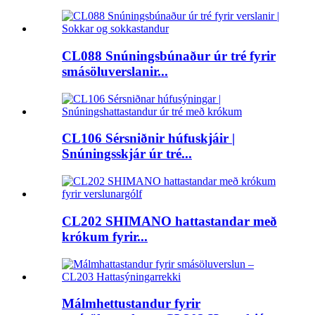
CL088 Snúningsbúnaður úr tré fyrir
smásöluverslanir...
CL106 Sérsniðnir húfuskjáir |
Snúningsskjár úr tré...
CL202 SHIMANO hattastandar með
krókum fyrir...
Málmhettustandur fyrir