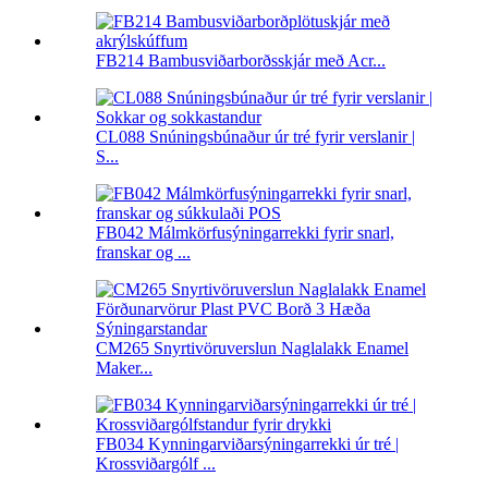
FB214 Bambusviðarborðsskjár með Acr...
CL088 Snúningsbúnaður úr tré fyrir verslanir |
S...
FB042 Málmkörfusýningarrekki fyrir snarl,
franskar og ...
CM265 Snyrtivöruverslun Naglalakk Enamel
Maker...
FB034 Kynningarviðarsýningarrekki úr tré |
Krossviðargólf ...