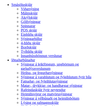
Smásöluskjáir
Viðarsýning
Málmskjáir
Akrýlskjáir
Gólfsýningar
Spinnarar
POS skjáir
Einhliða skjáir
Sýningarhillur
4-hliða skjáir
Borðskjáir
Tvíhliða skjáir
Innanhússhönnun verslunar
Iðnaðarbúnaður
Sýningar á leikföngum, ungbörnum og
gæludýraverslunum
Heilsu- og fegurðarsýningar
Sýningar á varahlutum og fylgihlutum fyrir bíla
Fatnaðar- og fylgihlutasýningar
Matar-, drykkjar- og handhægar sýningar
Rafeindaskjáir fyrir neytendur
Heimilisvörur og matvörusýningar
Sýningar á vélbúnaði og heimilisbótum
Lýsing og rafmagnsskjáir