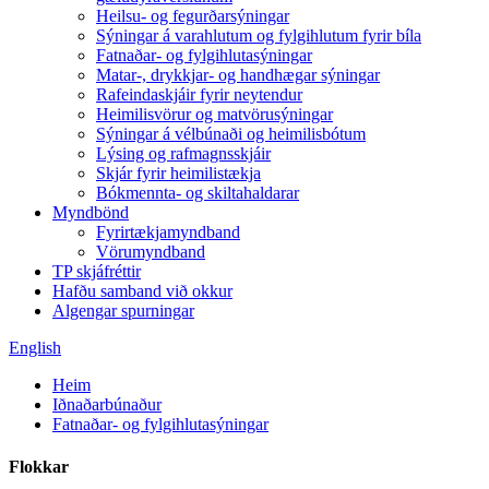
Heilsu- og fegurðarsýningar
Sýningar á varahlutum og fylgihlutum fyrir bíla
Fatnaðar- og fylgihlutasýningar
Matar-, drykkjar- og handhægar sýningar
Rafeindaskjáir fyrir neytendur
Heimilisvörur og matvörusýningar
Sýningar á vélbúnaði og heimilisbótum
Lýsing og rafmagnsskjáir
Skjár fyrir heimilistækja
Bókmennta- og skiltahaldarar
Myndbönd
Fyrirtækjamyndband
Vörumyndband
TP skjáfréttir
Hafðu samband við okkur
Algengar spurningar
English
Heim
Iðnaðarbúnaður
Fatnaðar- og fylgihlutasýningar
Flokkar