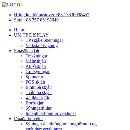
Hringdu í þjónustuver
+86 13630098457
Sími
+86 757 86198640
Heim
UM TP DISPLAY
TP skjáleiðbeiningar
Verkstæðissýning
Smásöluskjáir
Trésýningar
Málmskjáir
Akrýlskjáir
Gólfsýningar
Spinnarar
POS skjáir
Einhliða skjáir
Tvíhliða skjáir
4-hliða skjáir
Borðskjár
Sýningarhillur
Innanhússhönnun verslunar
Iðnaðarbúnaður
Sýningar á leikföngum, ungbörnum og
gæludýraverslunum