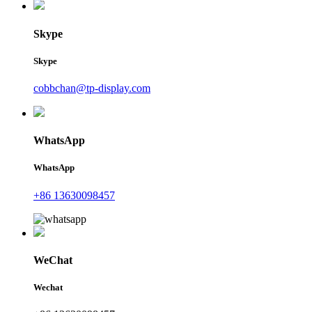
Skype
Skype
cobbchan@tp-display.com
WhatsApp
WhatsApp
+86 13630098457
WeChat
Wechat