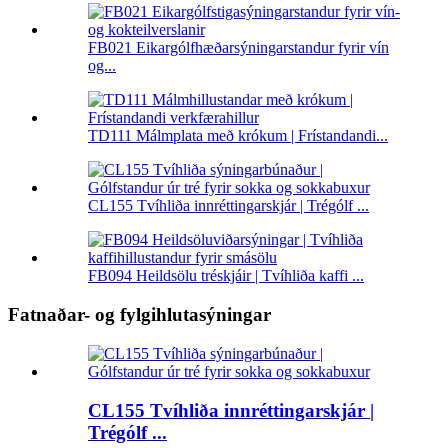
FB021 Eikargólfhæðarsýningarstandur fyrir vín
og...
TD111 Málmplata með krókum | Frístandandi...
CL155 Tvíhliða innréttingarskjár | Trégólf ...
FB094 Heildsölu tréskjáir | Tvíhliða kaffi ...
Fatnaðar- og fylgihlutasýningar
CL155 Tvíhliða innréttingarskjár |
Trégólf ...