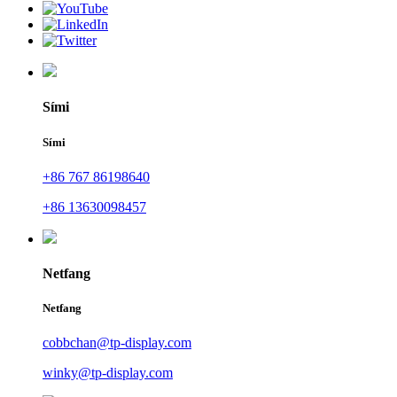
Sími
Sími
+86 767 86198640
+86 13630098457
Netfang
Netfang
cobbchan@tp-display.com
winky@tp-display.com