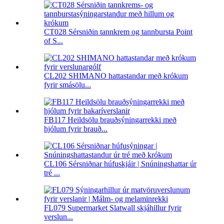
CT028 Sérsniðin tannkrem og tannbursta Point
of S...
CL202 SHIMANO hattastandar með krókum
fyrir smásölu...
FB117 Heildsölu brauðsýningarrekki með
hjólum fyrir brauð...
CL106 Sérsniðnar húfuskjáir | Snúningshattar úr
tré ...
FL079 Supermarket Slatwall skjáhillur fyrir
verslun...