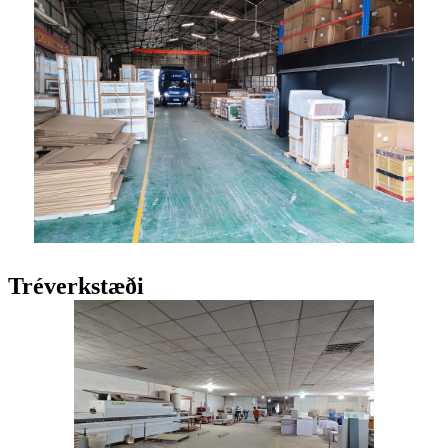
Tréverkstæði