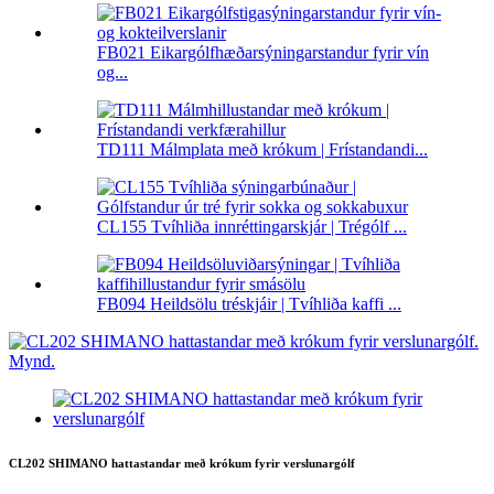
FB021 Eikargólfhæðarsýningarstandur fyrir vín
og...
TD111 Málmplata með krókum | Frístandandi...
CL155 Tvíhliða innréttingarskjár | Trégólf ...
FB094 Heildsölu tréskjáir | Tvíhliða kaffi ...
CL202 SHIMANO hattastandar með krókum fyrir verslunargólf