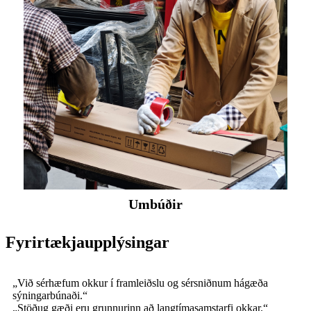
Umbúðir
Fyrirtækjaupplýsingar
„Við sérhæfum okkur í framleiðslu og sérsniðnum hágæða
sýningarbúnaði.“
„Stöðug gæði eru grunnurinn að langtímasamstarfi okkar.“