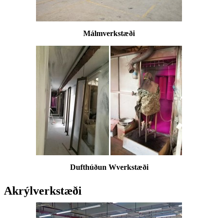
Málmverkstæði
Dufthúðun W
verkstæði
Akrýlverkstæði