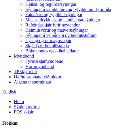
Heilsu- og fegurðarsýningar
Sýningar á varahlutum og fylgihlutum fyrir bíla
Fatnaðar- og fylgihlutasýningar
Matar-, drykkjar- og handhægar sýningar
Rafeindaskjáir fyrir neytendur
Heimilisvörur og matvörusýningar
Sýningar á vélbúnaði og heimilisbótum
Lýsing og rafmagnsskjáir
Skjár fyrir heimilistækja
Bókmennta- og skiltahaldarar
Myndbönd
Fyrirtækjamyndband
Vörumyndband
TP skjáfréttir
Hafðu samband við okkur
Algengar spurningar
English
Heim
Sýningarvörur
POS skjáir
Flokkar