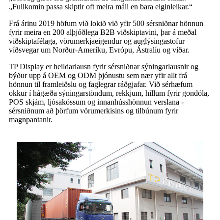
„Fullkomin passa skiptir oft meira máli en bara eiginleikar.“
Frá árinu 2019 höfum við lokið við yfir 500 sérsniðnar hönnun
fyrir meira en 200 alþjóðlega B2B viðskiptavini, þar á meðal
viðskiptafélaga, vörumerkjaeigendur og auglýsingastofur
víðsvegar um Norður-Ameríku, Evrópu, Ástralíu og víðar.
TP Display er heildarlausn fyrir sérsniðnar sýningarlausnir og
býður upp á OEM og ODM þjónustu sem nær yfir allt frá
hönnun til framleiðslu og faglegrar ráðgjafar. Við sérhæfum
okkur í hágæða sýningarstöndum, rekkjum, hillum fyrir gondóla,
POS skjám, ljósakössum og innanhússhönnun verslana -
sérsniðnum að þörfum vörumerkisins og tilbúnum fyrir
magnpantanir.