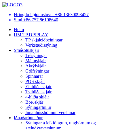
Hringdu í þjónustuver
+86 13630098457
Sími
+86 757 86198640
Heim
UM TP DISPLAY
TP skjáleiðbeiningar
Verkstæðissýning
Smásöluskjáir
Trésýningar
Málmskjáir
Akrýlskjáir
Gólfsýningar
Spinnarar
POS skjáir
Einhliða skjáir
Tvíhliða skjáir
4-hliða skjáir
Borðskjár
Sýningarhillur
Innanhússhönnun verslunar
Iðnaðarbúnaður
Sýningar á leikföngum, ungbörnum og
gæludýraverslunum