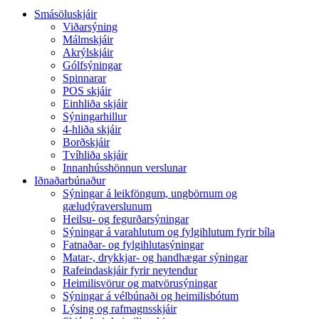
Smásöluskjáir
Viðarsýning
Málmskjáir
Akrýlskjáir
Gólfsýningar
Spinnarar
POS skjáir
Einhliða skjáir
Sýningarhillur
4-hliða skjáir
Borðskjáir
Tvíhliða skjáir
Innanhússhönnun verslunar
Iðnaðarbúnaður
Sýningar á leikföngum, ungbörnum og
gæludýraverslunum
Heilsu- og fegurðarsýningar
Sýningar á varahlutum og fylgihlutum fyrir bíla
Fatnaðar- og fylgihlutasýningar
Matar-, drykkjar- og handhægar sýningar
Rafeindaskjáir fyrir neytendur
Heimilisvörur og matvörusýningar
Sýningar á vélbúnaði og heimilisbótum
Lýsing og rafmagnsskjáir