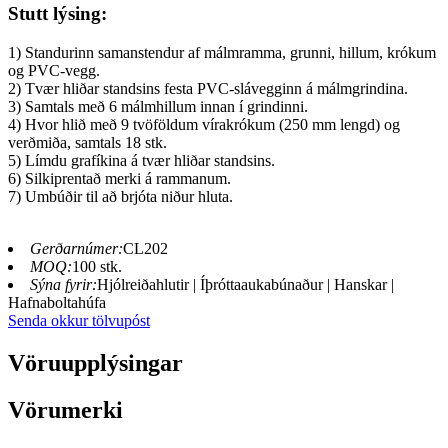
Stutt lýsing:
1) Standurinn samanstendur af málmramma, grunni, hillum, krókum
og PVC-vegg.
2) Tvær hliðar standsins festa PVC-slávegginn á málmgrindina.
3) Samtals með 6 málmhillum innan í grindinni.
4) Hvor hlið með 9 tvöföldum vírakrókum (250 mm lengd) og
verðmiða, samtals 18 stk.
5) Límdu grafíkina á tvær hliðar standsins.
6) Silkiprentað merki á rammanum.
7) Umbúðir til að brjóta niður hluta.
Gerðarnúmer:
CL202
MOQ:
100 stk.
Sýna fyrir:
Hjólreiðahlutir | Íþróttaaukabúnaður | Hanskar |
Hafnaboltahúfa
Senda okkur tölvupóst
Vöruupplýsingar
Vörumerki