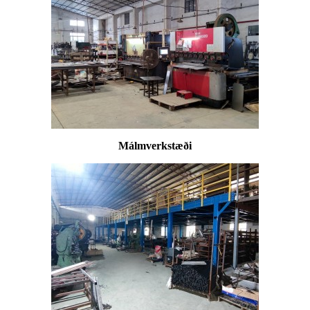
Málmverkstæði