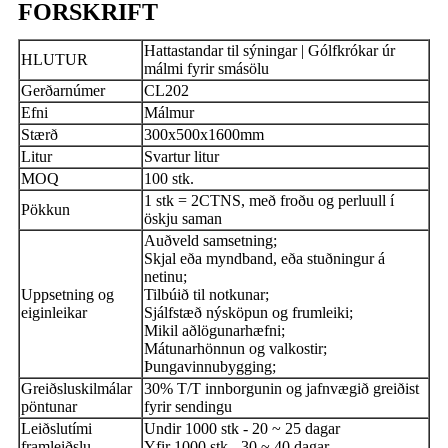
FORSKRIFT
Hattastandar til sýningar | Gólfkrókar úr
HLUTUR
málmi fyrir smásölu
Gerðarnúmer
CL202
Efni
Málmur
Stærð
300x500x1600mm
Litur
Svartur litur
MOQ
100 stk.
1 stk = 2CTNS, með froðu og perluull í
Pökkun
öskju saman
Auðveld samsetning;
Skjal eða myndband, eða stuðningur á
netinu;
Uppsetning og
Tilbúið til notkunar;
eiginleikar
Sjálfstæð nýsköpun og frumleiki;
Mikil aðlögunarhæfni;
Mátunarhönnun og valkostir;
Þungavinnubygging;
Greiðsluskilmálar
30% T/T innborgunin og jafnvægið greiðist
pöntunar
fyrir sendingu
Leiðslutími
Undir 1000 stk - 20 ~ 25 dagar
framleiðslu
Yfir 1000 stk - 30 ~ 40 dagar