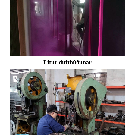
Litur dufthúðunar