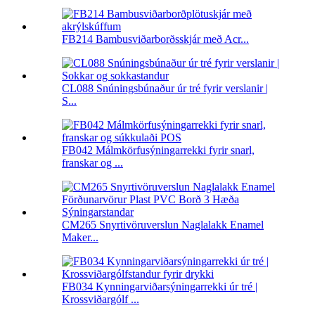
FB214 Bambusviðarborðsskjár með Acr...
CL088 Snúningsbúnaður úr tré fyrir verslanir |
S...
FB042 Málmkörfusýningarrekki fyrir snarl,
franskar og ...
CM265 Snyrtivöruverslun Naglalakk Enamel
Maker...
FB034 Kynningarviðarsýningarrekki úr tré |
Krossviðargólf ...