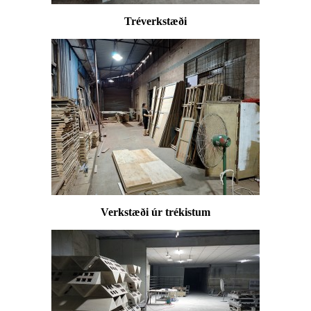
Tréverkstæði
Verkstæði úr trékistum