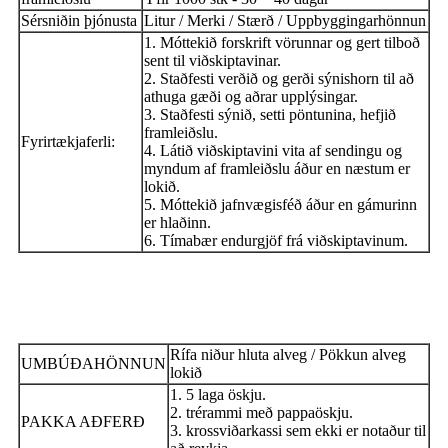
Sérsniðin þjónusta
Litur / Merki / Stærð / Uppbyggingarhönnun
1. Móttekið forskrift vörunnar og gert tilboð
sent til viðskiptavinar.
2. Staðfesti verðið og gerði sýnishorn til að
athuga gæði og aðrar upplýsingar.
3. Staðfesti sýnið, setti pöntunina, hefjið
framleiðslu.
Fyrirtækjaferli:
4. Látið viðskiptavini vita af sendingu og
myndum af framleiðslu áður en næstum er
lokið.
5. Móttekið jafnvægisféð áður en gámurinn
er hlaðinn.
6. Tímabær endurgjöf frá viðskiptavinum.
Rífa niður hluta alveg / Pökkun alveg
UMBÚÐAHÖNNUN
lokið
1. 5 laga öskju.
2. trérammi með pappaöskju.
PAKKA AÐFERÐ
3. krossviðarkassi sem ekki er notaður til