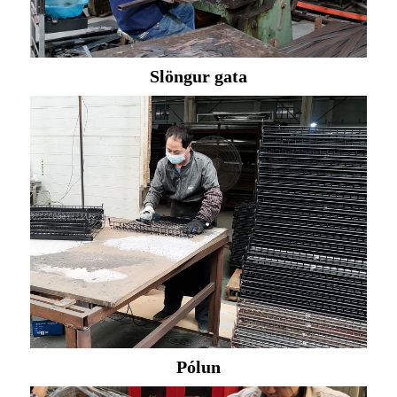
Slöngur gata
Pólun