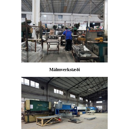
Málmverkstæði