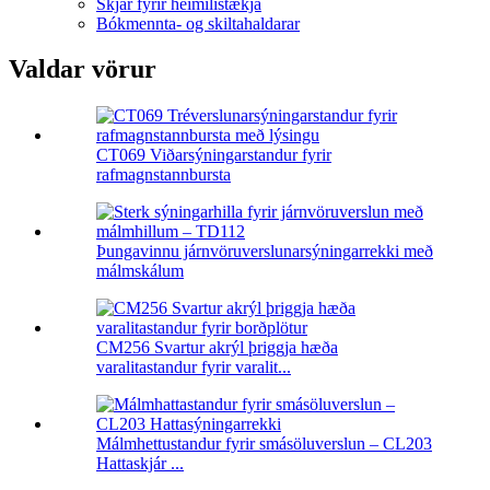
Skjár fyrir heimilistækja
Bókmennta- og skiltahaldarar
Valdar vörur
CT069 Viðarsýningarstandur fyrir
rafmagnstannbursta
Þungavinnu járnvöruverslunarsýningarrekki með
málmskálum
CM256 Svartur akrýl þriggja hæða
varalitastandur fyrir varalit...
Málmhettustandur fyrir smásöluverslun – CL203
Hattaskjár ...