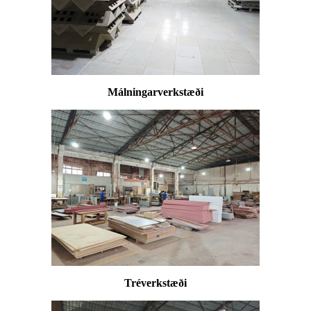
Málningarverkstæði
Tréverkstæði