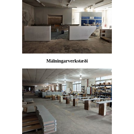
Málningarverkstæði