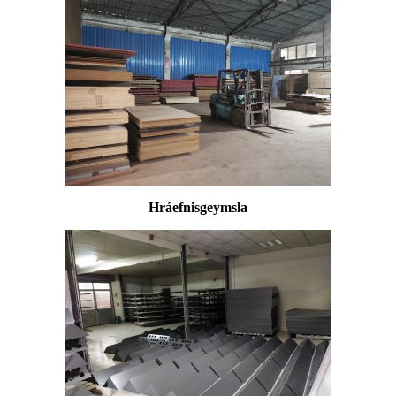
Hráefnisgeymsla