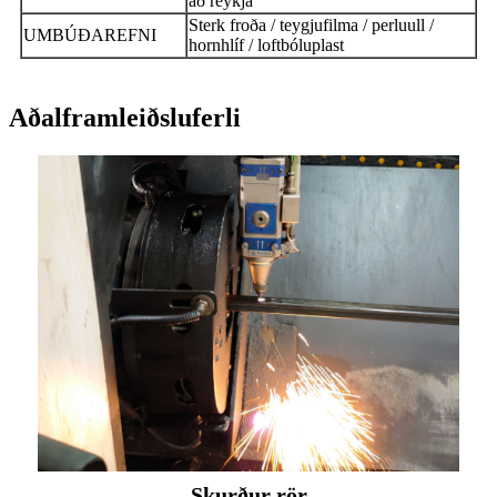
að reykja
Sterk froða / teygjufilma / perluull /
UMBÚÐAREFNI
hornhlíf / loftbóluplast
Aðalframleiðsluferli
Skurður rör