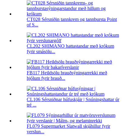
CT028 Sérsniðin tannkrem og tannbursta Point
of S...
CL202 SHIMANO hattastandar með krókum
fyrir smásölu...
FB117 Heildsölu brauðsýningarrekki með
hjólum fyrir brauð...
CL106 Sérsniðnar húfuskjáir | Snúningshattar úr
tré ...
FL079 Supermarket Slatwall skjáhillur fyrir
verslun...