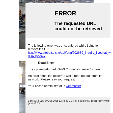
Akrýl samsetningarverkstæði