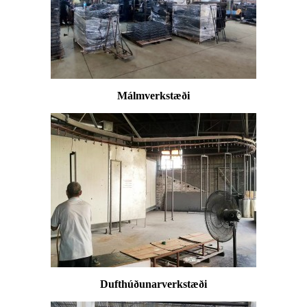
Málmverkstæði
Dufthúðunarverkstæði