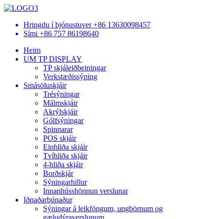
Hringdu í þjónustuver
+86 13630098457
Sími
+86 757 86198640
Heim
UM TP DISPLAY
TP skjáleiðbeiningar
Verkstæðissýning
Smásöluskjáir
Trésýningar
Málmskjáir
Akrýlskjáir
Gólfsýningar
Spinnarar
POS skjáir
Einhliða skjáir
Tvíhliða skjáir
4-hliða skjáir
Borðskjár
Sýningarhillur
Innanhússhönnun verslunar
Iðnaðarbúnaður
Sýningar á leikföngum, ungbörnum og
gæludýraverslunum