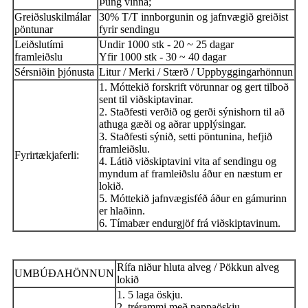
Þung vinna;
Greiðsluskilmálar
30% T/T innborgunin og jafnvægið greiðist
pöntunar
fyrir sendingu
Leiðslutími
Undir 1000 stk - 20 ~ 25 dagar
framleiðslu
Yfir 1000 stk - 30 ~ 40 dagar
Sérsniðin þjónusta
Litur / Merki / Stærð / Uppbyggingarhönnun
1. Móttekið forskrift vörunnar og gert tilboð
sent til viðskiptavinar.
2. Staðfesti verðið og gerði sýnishorn til að
athuga gæði og aðrar upplýsingar.
3. Staðfesti sýnið, setti pöntunina, hefjið
framleiðslu.
Fyrirtækjaferli:
4. Látið viðskiptavini vita af sendingu og
myndum af framleiðslu áður en næstum er
lokið.
5. Móttekið jafnvægisféð áður en gámurinn
er hlaðinn.
6. Tímabær endurgjöf frá viðskiptavinum.
Rífa niður hluta alveg / Pökkun alveg
UMBÚÐAHÖNNUN
lokið
1. 5 laga öskju.
2. trérammi með pappaöskju.