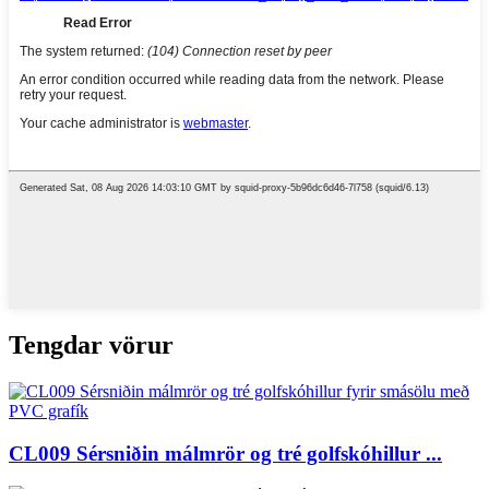
Tengdar vörur
CL009 Sérsniðin málmrör og tré golfskóhillur ...