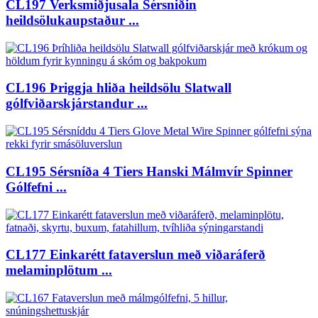
CL197 Verksmiðjusala Sérsniðin
heildsölukaupstaður ...
CL196 Þriggja hliða heildsölu Slatwall
gólfviðarskjárstandur ...
CL195 Sérsníða 4 Tiers Hanski Málmvír Spinner
Gólfefni ...
CL177 Einkarétt fataverslun með viðaráferð
melaminplötum ...