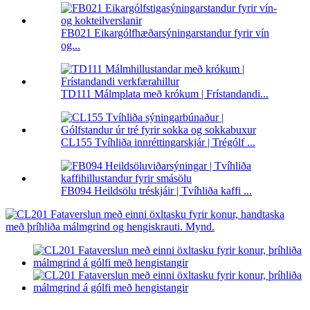
FB021 Eikargólfhæðarsýningarstandur fyrir vín
og...
TD111 Málmplata með krókum | Frístandandi...
CL155 Tvíhliða innréttingarskjár | Trégólf ...
FB094 Heildsölu tréskjáir | Tvíhliða kaffi ...