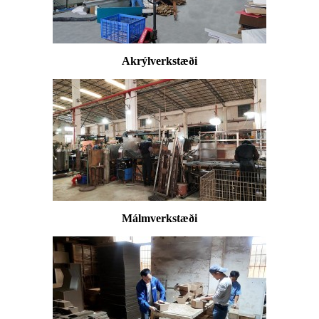
Akrýlverkstæði
Málmverkstæði