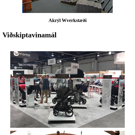
Akrýl W
verkstæði
Viðskiptavinamál