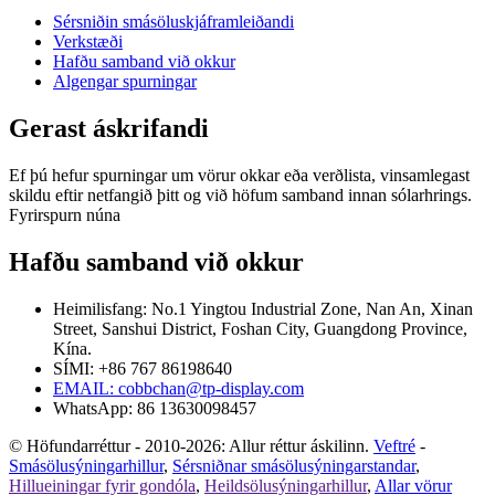
Sérsniðin smásöluskjáframleiðandi
Verkstæði
Hafðu samband við okkur
Algengar spurningar
Gerast áskrifandi
Ef þú hefur spurningar um vörur okkar eða verðlista, vinsamlegast
skildu eftir netfangið þitt og við höfum samband innan sólarhrings.
Fyrirspurn núna
Hafðu samband við okkur
Heimilisfang: No.1 Yingtou Industrial Zone, Nan An, Xinan
Street, Sanshui District, Foshan City, Guangdong Province,
Kína.
SÍMI: +86 767 86198640
EMAIL:
cobbchan@tp-display.com
WhatsApp: 86 13630098457
© Höfundarréttur - 2010-2026: Allur réttur áskilinn.
Veftré
-
Smásölusýningarhillur
,
Sérsniðnar smásölusýningarstandar
,
Hillueiningar fyrir gondóla
,
Heildsölusýningarhillur
,
Allar vörur