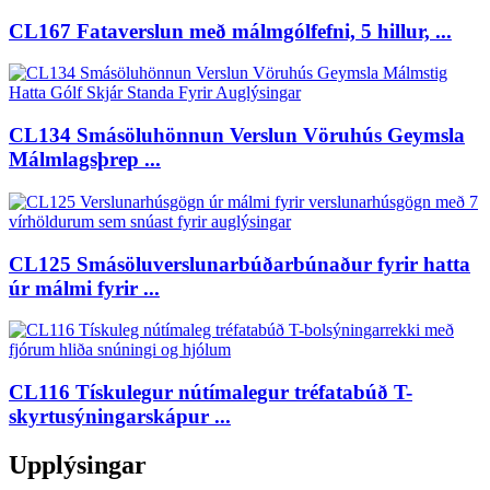
CL167 Fataverslun með málmgólfefni, 5 hillur, ...
CL134 Smásöluhönnun Verslun Vöruhús Geymsla
Málmlagsþrep ...
CL125 Smásöluverslunarbúðarbúnaður fyrir hatta
úr málmi fyrir ...
CL116 Tískulegur nútímalegur tréfatabúð T-
skyrtusýningarskápur ...
Upplýsingar