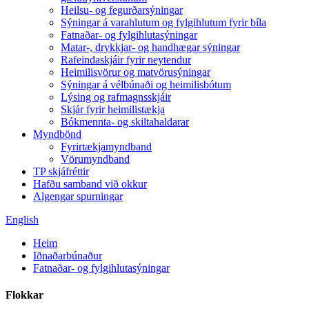
Heilsu- og fegurðarsýningar
Sýningar á varahlutum og fylgihlutum fyrir bíla
Fatnaðar- og fylgihlutasýningar
Matar-, drykkjar- og handhægar sýningar
Rafeindaskjáir fyrir neytendur
Heimilisvörur og matvörusýningar
Sýningar á vélbúnaði og heimilisbótum
Lýsing og rafmagnsskjáir
Skjár fyrir heimilistækja
Bókmennta- og skiltahaldarar
Myndbönd
Fyrirtækjamyndband
Vörumyndband
TP skjáfréttir
Hafðu samband við okkur
Algengar spurningar
English
Heim
Iðnaðarbúnaður
Fatnaðar- og fylgihlutasýningar
Flokkar