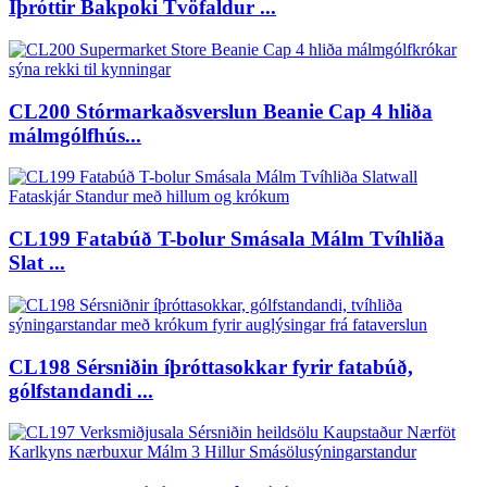
Íþróttir Bakpoki Tvöfaldur ...
CL200 Stórmarkaðsverslun Beanie Cap 4 hliða
málmgólfhús...
CL199 Fatabúð T-bolur Smásala Málm Tvíhliða
Slat ...
CL198 Sérsniðin íþróttasokkar fyrir fatabúð,
gólfstandandi ...