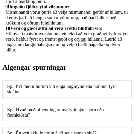
áhrif á markhóp þinn.
9
Íhugaðu fjölbreytni vörunnar:
Mismunandi vörur þurfa að velja mismunandi gerðir af hillum, til
dæmis þarf að hengja sumar vörur upp, það þarf hillur með
krókum og öðrum fylgihlutum.
10
Verð og gæði ættu að vera í réttu hlutfalli við:
Hilluval í matvöruverslunum ætti ekki að vera gráðugt fyrir ódýrt
verð, heldur fyrst og fremst gæði og öryggi hillanna. Lærið að
hugsa um langtímahagsmuni og veljið bæði hágæða og dýrar
hillur.
Algengar spurningar
Sp.: Því miður höfum við enga hugmynd eða hönnun fyrir
skjáinn.
Sp.: Hvað með afhendingartíma fyrir sýnishorn eða
framleiðslu?
Sp.: Ég veit ekki hvernig á að setja saman skjá?