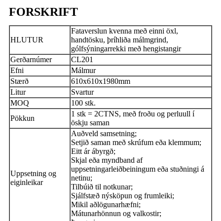
FORSKRIFT
Fataverslun kvenna með einni öxl,
HLUTUR
handtösku, þríhliða málmgrind,
gólfsýningarrekki með hengistangir
Gerðarnúmer
CL201
Efni
Málmur
Stærð
610x610x1980mm
Litur
Svartur
MOQ
100 stk.
1 stk = 2CTNS, með froðu og perluull í
Pökkun
öskju saman
Auðveld samsetning;
Setjið saman með skrúfum eða klemmum;
Eitt ár ábyrgð;
Skjal eða myndband af
uppsetningarleiðbeiningum eða stuðningi á
Uppsetning og
netinu;
eiginleikar
Tilbúið til notkunar;
Sjálfstæð nýsköpun og frumleiki;
Mikil aðlögunarhæfni;
Mátunarhönnun og valkostir;