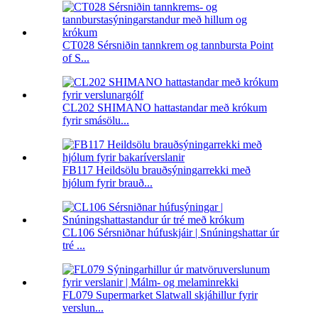
CT028 Sérsniðin tannkrem og tannbursta Point
of S...
CL202 SHIMANO hattastandar með krókum
fyrir smásölu...
FB117 Heildsölu brauðsýningarrekki með
hjólum fyrir brauð...
CL106 Sérsniðnar húfuskjáir | Snúningshattar úr
tré ...
FL079 Supermarket Slatwall skjáhillur fyrir
verslun...