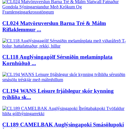
CL024 Matvöruverslun Barna Tré & Málm
Riflaklemmur ...
CL118 Auglýsingagólf Sérsniðin melamínplata
Kornhúðuð ...
CL194 WANS Leisure frjálslegur skór kynning
tvíhliða sk...
CL189 CAMELBAK Auglýsingapoki Smásölupoki