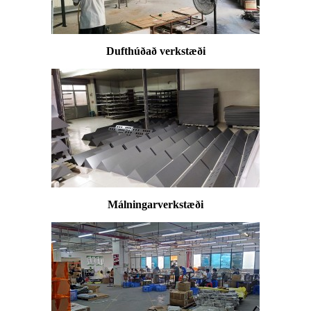
Dufthúðað verkstæði
Málningarverkstæði