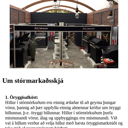
Um stórmarkaðsskjá
1. Öryggisafköst:
Hillur í stórmörkuðum eru einnig ætlaðar til að geyma þungar
vörur, þannig að þær uppfylla einnig almennar kröfur um öryggi
hillunnar, þ.e. öryggi hillunnar. Hillur í stórmörkuðum þurfa
mismunandi vörur, álag og uppbyggingu eru mismunandi. Við
val á hillum verður að velja hillur með hæsta öryggismarkmiði og