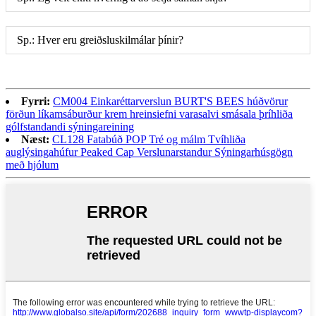
Sp.: Hver eru greiðsluskilmálar þínir?
Fyrri:
CM004 Einkaréttarverslun BURT'S BEES húðvörur
förðun líkamsáburður krem ​​hreinsiefni varasalvi smásala þríhliða
gólfstandandi sýningareining
Næst:
CL128 Fatabúð POP Tré og málm Tvíhliða
auglýsingahúfur Peaked Cap Verslunarstandur Sýningarhúsgögn
með hjólum