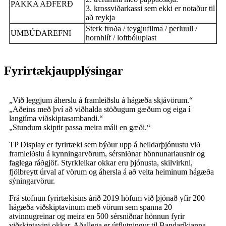
PAKKA AÐFERÐ
3. krossviðarkassi sem ekki er notaður til
að reykja
Sterk froða / teygjufilma / perluull /
UMBÚÐAREFNI
hornhlíf / loftbóluplast
Fyrirtækjaupplýsingar
„Við leggjum áherslu á framleiðslu á hágæða skjávörum.“
„Aðeins með því að viðhalda stöðugum gæðum og eiga í
langtíma viðskiptasambandi.“
„Stundum skiptir passa meira máli en gæði.“
TP Display er fyrirtæki sem býður upp á heildarþjónustu við
framleiðslu á kynningarvörum, sérsniðnar hönnunarlausnir og
faglega ráðgjöf. Styrkleikar okkar eru þjónusta, skilvirkni,
fjölbreytt úrval af vörum og áhersla á að veita heiminum hágæða
sýningarvörur.
Frá stofnun fyrirtækisins árið 2019 höfum við þjónað yfir 200
hágæða viðskiptavinum með vörum sem spanna 20
atvinnugreinar og meira en 500 sérsniðnar hönnun fyrir
viðskiptavini okkar. Aðallega er útflutningur til Bandaríkjanna,