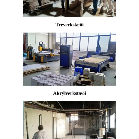
Tréverkstæði
Akrýlverkstæði