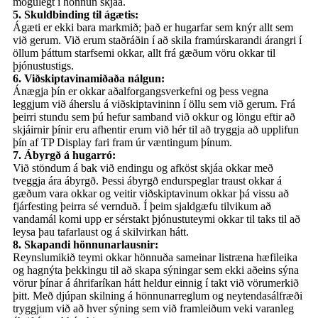
mögulegt í hönnun skjáa.
5. Skuldbinding til ágætis:
Ágæti er ekki bara markmið; það er hugarfar sem knýr allt sem
við gerum. Við erum staðráðin í að skila framúrskarandi árangri í
öllum þáttum starfsemi okkar, allt frá gæðum vöru okkar til
þjónustustigs.
6. Viðskiptavinamiðaða nálgun:
Ánægja þín er okkar aðalforgangsverkefni og þess vegna
leggjum við áherslu á viðskiptavininn í öllu sem við gerum. Frá
þeirri stundu sem þú hefur samband við okkur og löngu eftir að
skjáirnir þínir eru afhentir erum við hér til að tryggja að upplifun
þín af TP Display fari fram úr væntingum þínum.
7. Ábyrgð á hugarró:
Við stöndum á bak við endingu og afköst skjáa okkar með
tveggja ára ábyrgð. Þessi ábyrgð endurspeglar traust okkar á
gæðum vara okkar og veitir viðskiptavinum okkar þá vissu að
fjárfesting þeirra sé vernduð. Í þeim sjaldgæfu tilvikum að
vandamál komi upp er sérstakt þjónustuteymi okkar til taks til að
leysa þau tafarlaust og á skilvirkan hátt.
8. Skapandi hönnunarlausnir:
Reynslumikið teymi okkar hönnuða sameinar listræna hæfileika
og hagnýta þekkingu til að skapa sýningar sem ekki aðeins sýna
vörur þínar á áhrifaríkan hátt heldur einnig í takt við vörumerkið
þitt. Með djúpan skilning á hönnunarreglum og neytendasálfræði
tryggjum við að hver sýning sem við framleiðum veki varanleg