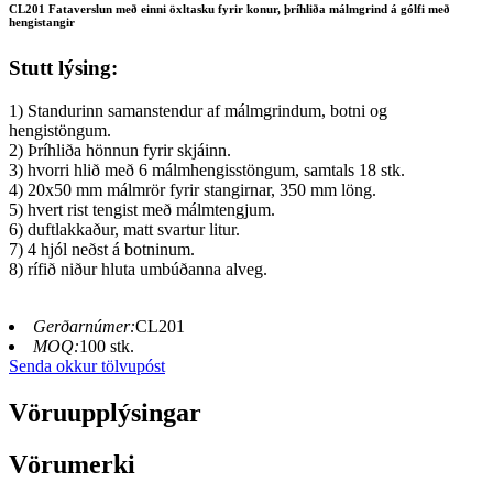
CL201 Fataverslun með einni öxltasku fyrir konur, þríhliða málmgrind á gólfi með
hengistangir
Stutt lýsing:
1) Standurinn samanstendur af málmgrindum, botni og
hengistöngum.
2) Þríhliða hönnun fyrir skjáinn.
3) hvorri hlið með 6 málmhengisstöngum, samtals 18 stk.
4) 20x50 mm málmrör fyrir stangirnar, 350 mm löng.
5) hvert rist tengist með málmtengjum.
6) duftlakkaður, matt svartur litur.
7) 4 hjól neðst á botninum.
8) rífið niður hluta umbúðanna alveg.
Gerðarnúmer:
CL201
MOQ:
100 stk.
Senda okkur tölvupóst
Vöruupplýsingar
Vörumerki