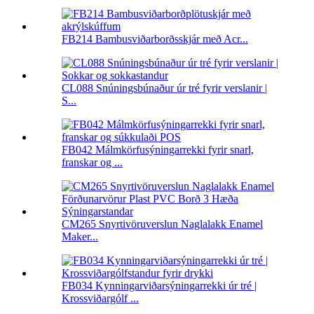
FB214 Bambusviðarborðsskjár með Acr...
CL088 Snúningsbúnaður úr tré fyrir verslanir |
S...
FB042 Málmkörfusýningarrekki fyrir snarl,
franskar og ...
CM265 Snyrtivöruverslun Naglalakk Enamel
Maker...
FB034 Kynningarviðarsýningarrekki úr tré |
Krossviðargólf ...