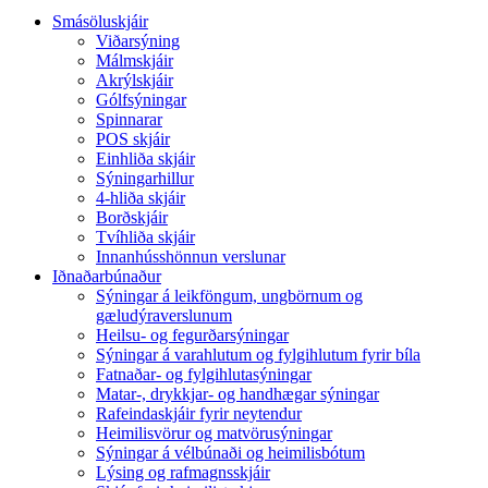
Smásöluskjáir
Viðarsýning
Málmskjáir
Akrýlskjáir
Gólfsýningar
Spinnarar
POS skjáir
Einhliða skjáir
Sýningarhillur
4-hliða skjáir
Borðskjáir
Tvíhliða skjáir
Innanhússhönnun verslunar
Iðnaðarbúnaður
Sýningar á leikföngum, ungbörnum og
gæludýraverslunum
Heilsu- og fegurðarsýningar
Sýningar á varahlutum og fylgihlutum fyrir bíla
Fatnaðar- og fylgihlutasýningar
Matar-, drykkjar- og handhægar sýningar
Rafeindaskjáir fyrir neytendur
Heimilisvörur og matvörusýningar
Sýningar á vélbúnaði og heimilisbótum
Lýsing og rafmagnsskjáir