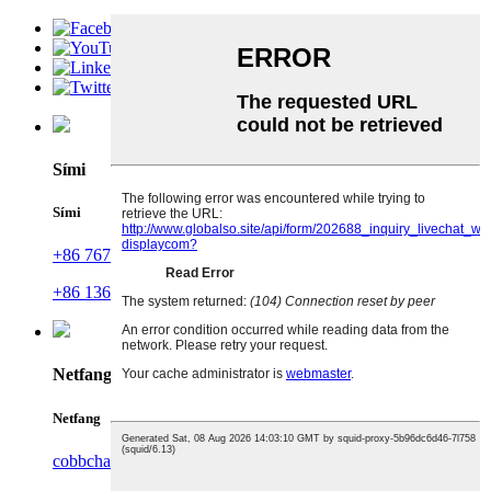
Sími
Sími
+86 767 86198640
+86 13630098457
Netfang
Netfang
cobbchan@tp-display.com