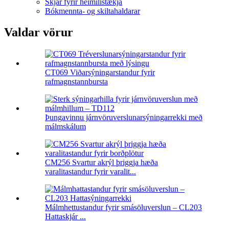
Skjár fyrir heimilistækja
Bókmennta- og skiltahaldarar
Valdar vörur
CT069 Viðarsýningarstandur fyrir
rafmagnstannbursta
Þungavinnu járnvöruverslunarsýningarrekki með
málmskálum
CM256 Svartur akrýl þriggja hæða
varalitastandur fyrir varalit...
Málmhettustandur fyrir smásöluverslun – CL203
Hattaskjár ...