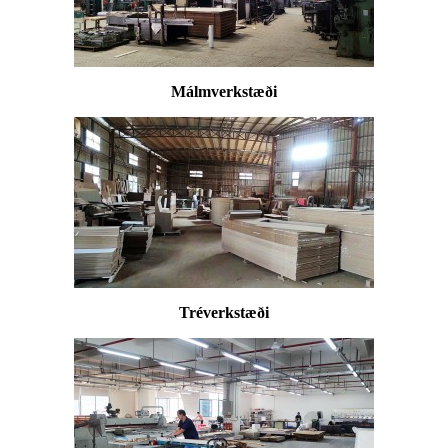
Málmverkstæði
Tréverkstæði