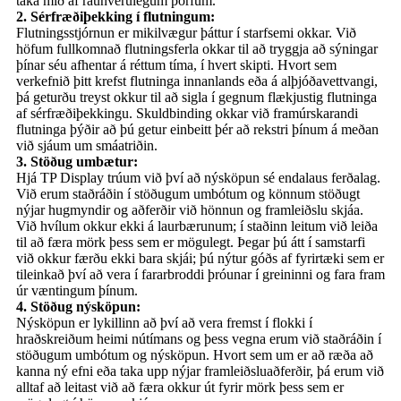
taka mið af raunverulegum þörfum.
2. Sérfræðiþekking í flutningum:
Flutningsstjórnun er mikilvægur þáttur í starfsemi okkar. Við
höfum fullkomnað flutningsferla okkar til að tryggja að sýningar
þínar séu afhentar á réttum tíma, í hvert skipti. Hvort sem
verkefnið þitt krefst flutninga innanlands eða á alþjóðavettvangi,
þá geturðu treyst okkur til að sigla í gegnum flækjustig flutninga
af sérfræðiþekkingu. Skuldbinding okkar við framúrskarandi
flutninga þýðir að þú getur einbeitt þér að rekstri þínum á meðan
við sjáum um smáatriðin.
3. Stöðug umbætur:
Hjá TP Display trúum við því að nýsköpun sé endalaus ferðalag.
Við erum staðráðin í stöðugum umbótum og könnum stöðugt
nýjar hugmyndir og aðferðir við hönnun og framleiðslu skjáa.
Við hvílum okkur ekki á laurbærunum; í staðinn leitum við leiða
til að færa mörk þess sem er mögulegt. Þegar þú átt í samstarfi
við okkur færðu ekki bara skjái; þú nýtur góðs af fyrirtæki sem er
tileinkað því að vera í fararbroddi þróunar í greininni og fara fram
úr væntingum þínum.
4. Stöðug nýsköpun:
Nýsköpun er lykillinn að því að vera fremst í flokki í
hraðskreiðum heimi nútímans og þess vegna erum við staðráðin í
stöðugum umbótum og nýsköpun. Hvort sem um er að ræða að
kanna ný efni eða taka upp nýjar framleiðsluaðferðir, þá erum við
alltaf að leitast við að færa okkur út fyrir mörk þess sem er