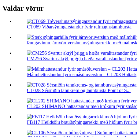
Valdar vörur
CT069 Viðarsýningarstandur fyrir rafmagnstannbursta
Þungavinnu járnvöruverslunarsýningarrekki með málms
CM256 Svartur akrýl þriggja hæða varalitastandur fyrir var
Málmhettustandur fyrir smásöluverslun – CL203 Hattaskjá
CT028 Sérsniðin tannkrem og tannbursta Point of S...
CL202 SHIMANO hattastandar með krókum fyrir smásöl
FB117 Heildsölu brauðsýningarrekki með hjólum fyrir br