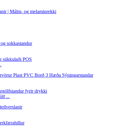
.
f ...