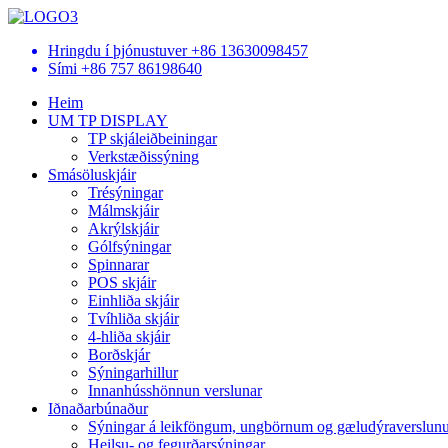
Hringdu í þjónustuver
+86 13630098457
Sími
+86 757 86198640
Heim
UM TP DISPLAY
TP skjáleiðbeiningar
Verkstæðissýning
Smásöluskjáir
Trésýningar
Málmskjáir
Akrýlskjáir
Gólfsýningar
Spinnarar
POS skjáir
Einhliða skjáir
Tvíhliða skjáir
4-hliða skjáir
Borðskjár
Sýningarhillur
Innanhússhönnun verslunar
Iðnaðarbúnaður
Sýningar á leikföngum, ungbörnum og gæludýraverslun
Heilsu- og fegurðarsýningar