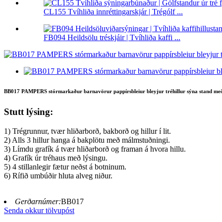
CL155 Tvíhliða innréttingarskjár | Trégólf ...
FB094 Heildsölu tréskjáir | Tvíhliða kaffi ...
BB017 PAMPERS stórmarkaður barnavörur pappírsbleiur bleyjur tréhillur sýna stand með
Stutt lýsing:
1) Trégrunnur, tvær hliðarborð, bakborð og hillur í lit.
2) Alls 3 hillur hanga á bakplötu með málmstuðningi.
3) Límdu grafík á tvær hliðarborð og framan á hvora hillu.
4) Grafík úr tréhaus með lýsingu.
5) 4 stillanlegir fætur neðst á botninum.
6) Rífið umbúðir hluta alveg niður.
Gerðarnúmer:
BB017
Senda okkur tölvupóst