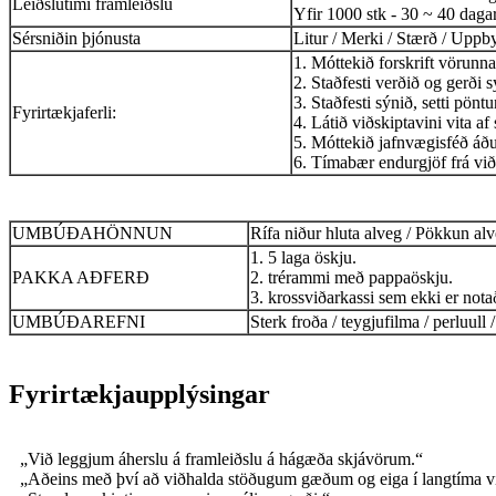
Leiðslutími framleiðslu
Yfir 1000 stk - 30 ~ 40 daga
Sérsniðin þjónusta
Litur / Merki / Stærð / Upp
1. Móttekið forskrift vörunnar
2. Staðfesti verðið og gerði 
3. Staðfesti sýnið, setti pöntu
Fyrirtækjaferli:
4. Látið viðskiptavini vita 
5. Móttekið jafnvægisféð áðu
6. Tímabær endurgjöf frá vi
UMBÚÐAHÖNNUN
Rífa niður hluta alveg / Pökkun alv
1. 5 laga öskju.
PAKKA AÐFERÐ
2. trérammi með pappaöskju.
3. krossviðarkassi sem ekki er notað
UMBÚÐAREFNI
Sterk froða / teygjufilma / perluull /
Fyrirtækjaupplýsingar
„Við leggjum áherslu á framleiðslu á hágæða skjávörum.“
„Aðeins með því að viðhalda stöðugum gæðum og eiga í langtíma v