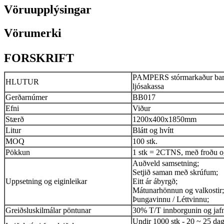
Vöruupplýsingar
Vörumerki
FORSKRIFT
PAMPERS stórmarkaður barnav
HLUTUR
ljósakassa
Gerðarnúmer
BB017
Efni
Viður
Stærð
1200x400x1850mm
Litur
Blátt og hvítt
MOQ
100 stk.
Pökkun
1 stk = 2CTNS, með froðu og
Auðveld samsetning;
Setjið saman með skrúfum;
Uppsetning og eiginleikar
Eitt ár ábyrgð;
Mátunarhönnun og valkostir;
Þungavinnu / Léttvinnu;
Greiðsluskilmálar pöntunar
30% T/T innborgunin og jafn
Undir 1000 stk - 20 ~ 25 dag