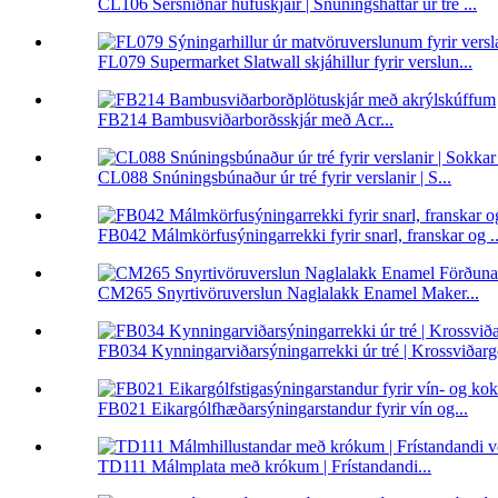
CL106 Sérsniðnar húfuskjáir | Snúningshattar úr tré ...
FL079 Supermarket Slatwall skjáhillur fyrir verslun...
FB214 Bambusviðarborðsskjár með Acr...
CL088 Snúningsbúnaður úr tré fyrir verslanir | S...
FB042 Málmkörfusýningarrekki fyrir snarl, franskar og ..
CM265 Snyrtivöruverslun Naglalakk Enamel Maker...
FB034 Kynningarviðarsýningarrekki úr tré | Krossviðargól
FB021 Eikargólfhæðarsýningarstandur fyrir vín og...
TD111 Málmplata með krókum | Frístandandi...