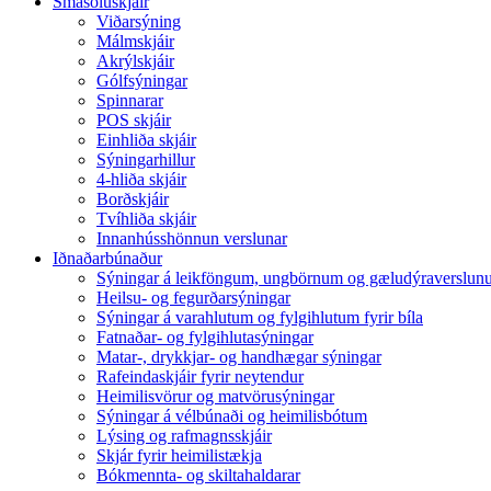
Smásöluskjáir
Viðarsýning
Málmskjáir
Akrýlskjáir
Gólfsýningar
Spinnarar
POS skjáir
Einhliða skjáir
Sýningarhillur
4-hliða skjáir
Borðskjáir
Tvíhliða skjáir
Innanhússhönnun verslunar
Iðnaðarbúnaður
Sýningar á leikföngum, ungbörnum og gæludýraverslun
Heilsu- og fegurðarsýningar
Sýningar á varahlutum og fylgihlutum fyrir bíla
Fatnaðar- og fylgihlutasýningar
Matar-, drykkjar- og handhægar sýningar
Rafeindaskjáir fyrir neytendur
Heimilisvörur og matvörusýningar
Sýningar á vélbúnaði og heimilisbótum
Lýsing og rafmagnsskjáir
Skjár fyrir heimilistækja
Bókmennta- og skiltahaldarar