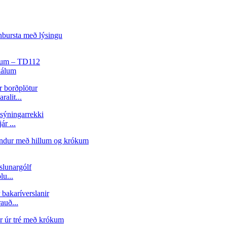
kálum
alit...
r ...
u...
auð...