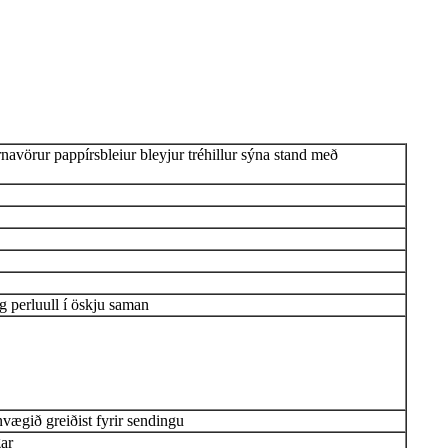
örur pappírsbleiur bleyjur tréhillur sýna stand með
 perluull í öskju saman
vægið greiðist fyrir sendingu
ar