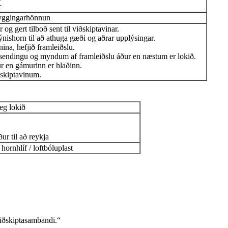
r
byggingarhönnun
 og gert tilboð sent til viðskiptavinar.
sýnishorn til að athuga gæði og aðrar upplýsingar.
nina, hefjið framleiðslu.
af sendingu og myndum af framleiðslu áður en næstum er lokið.
r en gámurinn er hlaðinn.
ðskiptavinum.
eg lokið
ur til að reykja
 hornhlíf / loftbóluplast
iðskiptasambandi.“