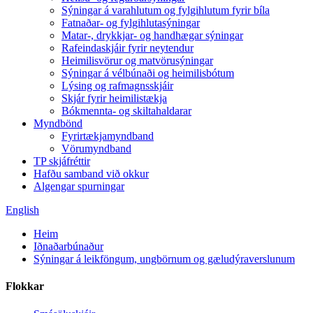
Sýningar á varahlutum og fylgihlutum fyrir bíla
Fatnaðar- og fylgihlutasýningar
Matar-, drykkjar- og handhægar sýningar
Rafeindaskjáir fyrir neytendur
Heimilisvörur og matvörusýningar
Sýningar á vélbúnaði og heimilisbótum
Lýsing og rafmagnsskjáir
Skjár fyrir heimilistækja
Bókmennta- og skiltahaldarar
Myndbönd
Fyrirtækjamyndband
Vörumyndband
TP skjáfréttir
Hafðu samband við okkur
Algengar spurningar
English
Heim
Iðnaðarbúnaður
Sýningar á leikföngum, ungbörnum og gæludýraverslunum
Flokkar