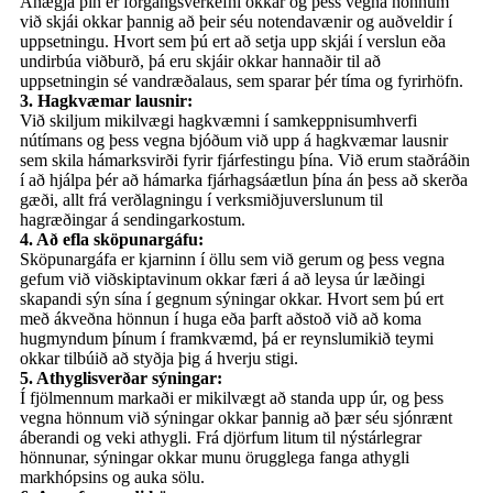
Ánægja þín er forgangsverkefni okkar og þess vegna hönnum
við skjái okkar þannig að þeir séu notendavænir og auðveldir í
uppsetningu. Hvort sem þú ert að setja upp skjái í verslun eða
undirbúa viðburð, þá eru skjáir okkar hannaðir til að
uppsetningin sé vandræðalaus, sem sparar þér tíma og fyrirhöfn.
3. Hagkvæmar lausnir:
Við skiljum mikilvægi hagkvæmni í samkeppnisumhverfi
nútímans og þess vegna bjóðum við upp á hagkvæmar lausnir
sem skila hámarksvirði fyrir fjárfestingu þína. Við erum staðráðin
í að hjálpa þér að hámarka fjárhagsáætlun þína án þess að skerða
gæði, allt frá verðlagningu í verksmiðjuverslunum til
hagræðingar á sendingarkostum.
4. Að efla sköpunargáfu:
Sköpunargáfa er kjarninn í öllu sem við gerum og þess vegna
gefum við viðskiptavinum okkar færi á að leysa úr læðingi
skapandi sýn sína í gegnum sýningar okkar. Hvort sem þú ert
með ákveðna hönnun í huga eða þarft aðstoð við að koma
hugmyndum þínum í framkvæmd, þá er reynslumikið teymi
okkar tilbúið að styðja þig á hverju stigi.
5. Athyglisverðar sýningar:
Í fjölmennum markaði er mikilvægt að standa upp úr, og þess
vegna hönnum við sýningar okkar þannig að þær séu sjónrænt
áberandi og veki athygli. Frá djörfum litum til nýstárlegrar
hönnunar, sýningar okkar munu örugglega fanga athygli
markhópsins og auka sölu.