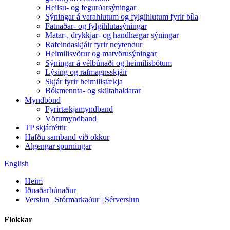
Heilsu- og fegurðarsýningar
Sýningar á varahlutum og fylgihlutum fyrir bíla
Fatnaðar- og fylgihlutasýningar
Matar-, drykkjar- og handhægar sýningar
Rafeindaskjáir fyrir neytendur
Heimilisvörur og matvörusýningar
Sýningar á vélbúnaði og heimilisbótum
Lýsing og rafmagnsskjáir
Skjár fyrir heimilistækja
Bókmennta- og skiltahaldarar
Myndbönd
Fyrirtækjamyndband
Vörumyndband
TP skjáfréttir
Hafðu samband við okkur
Algengar spurningar
English
Heim
Iðnaðarbúnaður
Verslun | Stórmarkaður | Sérverslun
Flokkar