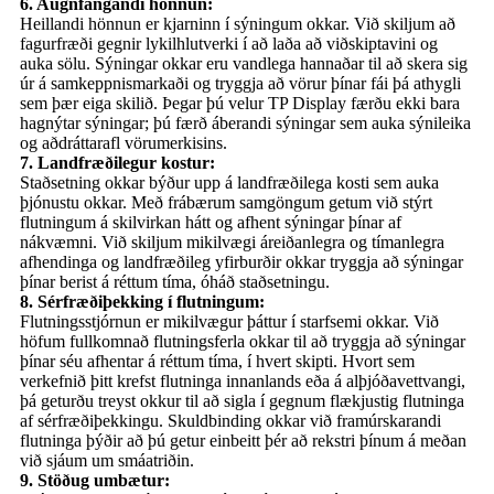
6. Augnfangandi hönnun:
Heillandi hönnun er kjarninn í sýningum okkar. Við skiljum að
fagurfræði gegnir lykilhlutverki í að laða að viðskiptavini og
auka sölu. Sýningar okkar eru vandlega hannaðar til að skera sig
úr á samkeppnismarkaði og tryggja að vörur þínar fái þá athygli
sem þær eiga skilið. Þegar þú velur TP Display færðu ekki bara
hagnýtar sýningar; þú færð áberandi sýningar sem auka sýnileika
og aðdráttarafl vörumerkisins.
7. Landfræðilegur kostur:
Staðsetning okkar býður upp á landfræðilega kosti sem auka
þjónustu okkar. Með frábærum samgöngum getum við stýrt
flutningum á skilvirkan hátt og afhent sýningar þínar af
nákvæmni. Við skiljum mikilvægi áreiðanlegra og tímanlegra
afhendinga og landfræðileg yfirburðir okkar tryggja að sýningar
þínar berist á réttum tíma, óháð staðsetningu.
8. Sérfræðiþekking í flutningum:
Flutningsstjórnun er mikilvægur þáttur í starfsemi okkar. Við
höfum fullkomnað flutningsferla okkar til að tryggja að sýningar
þínar séu afhentar á réttum tíma, í hvert skipti. Hvort sem
verkefnið þitt krefst flutninga innanlands eða á alþjóðavettvangi,
þá geturðu treyst okkur til að sigla í gegnum flækjustig flutninga
af sérfræðiþekkingu. Skuldbinding okkar við framúrskarandi
flutninga þýðir að þú getur einbeitt þér að rekstri þínum á meðan
við sjáum um smáatriðin.
9. Stöðug umbætur: