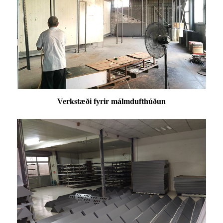
Verkstæði fyrir málmdufthúðun