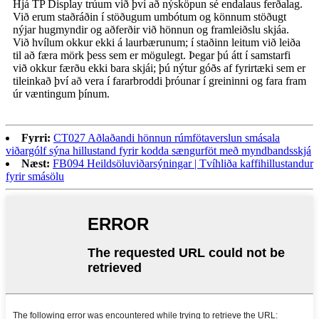
Hjá TP Display trúum við því að nýsköpun sé endalaus ferðalag.
Við erum staðráðin í stöðugum umbótum og könnum stöðugt
nýjar hugmyndir og aðferðir við hönnun og framleiðslu skjáa.
Við hvílum okkur ekki á laurbærunum; í staðinn leitum við leiða
til að færa mörk þess sem er mögulegt. Þegar þú átt í samstarfi
við okkur færðu ekki bara skjái; þú nýtur góðs af fyrirtæki sem er
tileinkað því að vera í fararbroddi þróunar í greininni og fara fram
úr væntingum þínum.
Fyrri:
CT027 Aðlaðandi hönnun rúmfötaverslun smásala
viðargólf sýna hillustand fyrir kodda sængurföt með myndbandsskjá
Næst:
FB094 Heildsöluviðarsýningar | Tvíhliða kaffihillustandur
fyrir smásölu