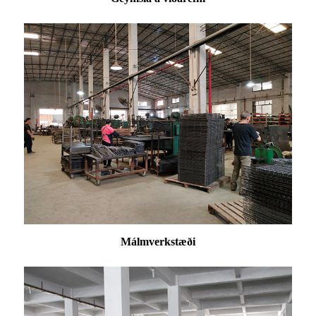
Málmverkstæði