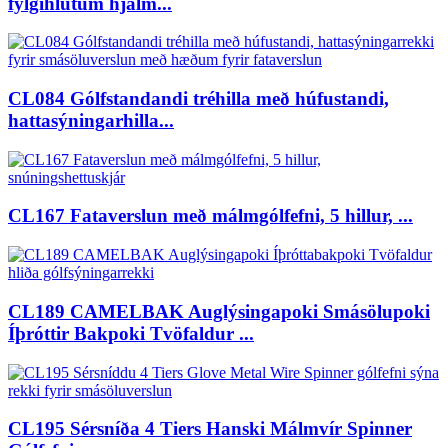
fylgihlutum hjálm...
CL084 Gólfstandandi tréhilla með húfustandi,
hattasýningarhilla...
CL167 Fataverslun með málmgólfefni, 5 hillur, ...
CL189 CAMELBAK Auglýsingapoki Smásölupoki
Íþróttir Bakpoki Tvöfaldur ...
CL195 Sérsníða 4 Tiers Hanski Málmvír Spinner