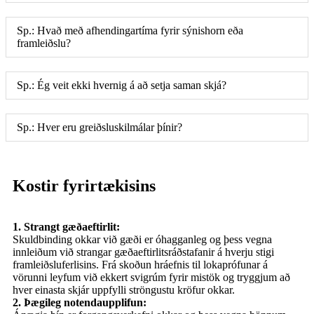
Sp.: Hvað með afhendingartíma fyrir sýnishorn eða
framleiðslu?
Sp.: Ég veit ekki hvernig á að setja saman skjá?
Sp.: Hver eru greiðsluskilmálar þínir?
Kostir fyrirtækisins
1. Strangt gæðaeftirlit:
Skuldbinding okkar við gæði er óhagganleg og þess vegna
innleiðum við strangar gæðaeftirlitsráðstafanir á hverju stigi
framleiðsluferlisins. Frá skoðun hráefnis til lokaprófunar á
vörunni leyfum við ekkert svigrúm fyrir mistök og tryggjum að
hver einasta skjár uppfylli ströngustu kröfur okkar.
2. Þægileg notendaupplifun: