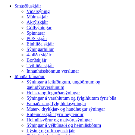
Smásöluskjáir
Viðarsýning
Málmskjáir
Akrýlskjáir
Gólfsýningar
Spinnarar
POS skjáir
Einhliða skjáir
Sýningarhillur
4-hliða skjáir
Borðskjáir
Tvíhliða skjáir
Innanhússhönnun verslunar
Iðnaðarbúnaður
Sýningar á leikföngum, ungbörnum og
gæludýraverslunum
Heilsu- og fegurðarsýningar
Sýningar á varahlutum og fylgihlutum fyrir bíla
Fatnaðar- og fylgihlutasýningar
Matar-, drykkjar- og handhægar sýningar
Rafeindaskjáir fyrir neytendur
Heimilisvörur og matvörusýningar
Sýningar á vélbúnaði og heimilisbótum
Lýsing og rafmagnsskjáir