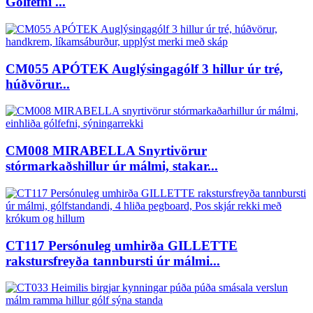
Gólfefni ...
CM055 APÓTEK Auglýsingagólf 3 hillur úr tré,
húðvörur...
CM008 MIRABELLA Snyrtivörur
stórmarkaðshillur úr málmi, stakar...
CT117 Persónuleg umhirða GILLETTE
rakstursfreyða tannbursti úr málmi...