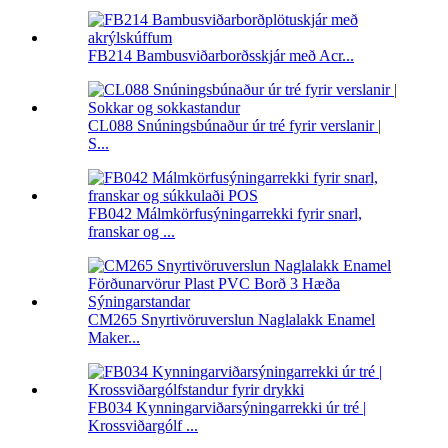
FB214 Bambusviðarborðsskjár með Acr...
CL088 Snúningsbúnaður úr tré fyrir verslanir |
S...
FB042 Málmkörfusýningarrekki fyrir snarl,
franskar og ...
CM265 Snyrtivöruverslun Naglalakk Enamel
Maker...
FB034 Kynningarviðarsýningarrekki úr tré |
Krossviðargólf ...