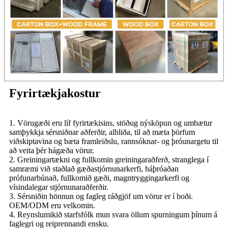
Fyrirtækjakostur
1. Vörugæði eru líf fyrirtækisins, stöðug nýsköpun og umbætur
samþykkja sérsniðnar aðferðir, alhliða, til að mæta þörfum
viðskiptavina og bæta framleiðslu, rannsóknar- og þróunargetu til
að veita þér hágæða vörur.
2. Greiningartækni og fullkomin greiningaraðferð, stranglega í
samræmi við staðlað gæðastjórnunarkerfi, háþróaðan
prófunarbúnað, fullkomið gæði, magntryggingarkerfi og
vísindalegar stjórnunaraðferðir.
3. Sérsniðin hönnun og fagleg ráðgjöf um vörur er í boði.
OEM/ODM eru velkomin.
4. Reynslumikið starfsfólk mun svara öllum spurningum þínum á
faglegri og reiprennandi ensku.