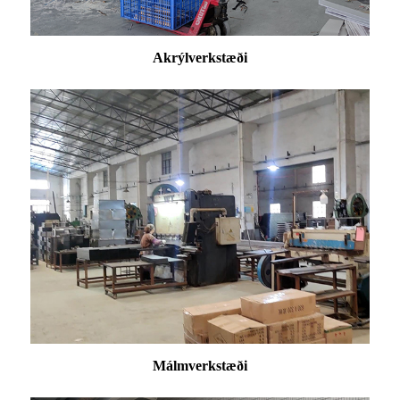
Akrýlverkstæði
Málmverkstæði