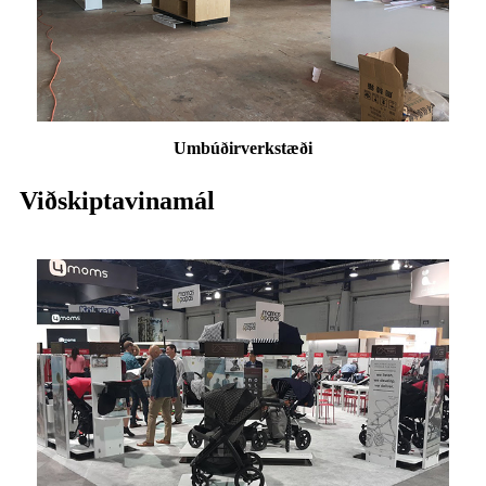
Umbúðir
verkstæði
Viðskiptavinamál