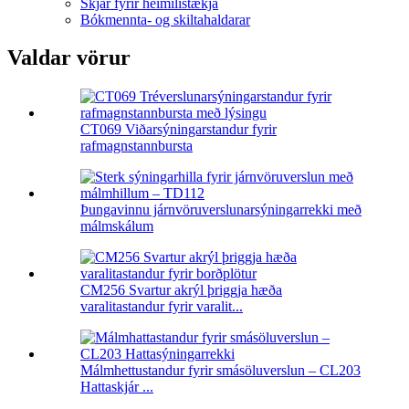
Skjár fyrir heimilistækja
Bókmennta- og skiltahaldarar
Valdar vörur
CT069 Viðarsýningarstandur fyrir
rafmagnstannbursta
Þungavinnu járnvöruverslunarsýningarrekki með
málmskálum
CM256 Svartur akrýl þriggja hæða
varalitastandur fyrir varalit...
Málmhettustandur fyrir smásöluverslun – CL203
Hattaskjár ...