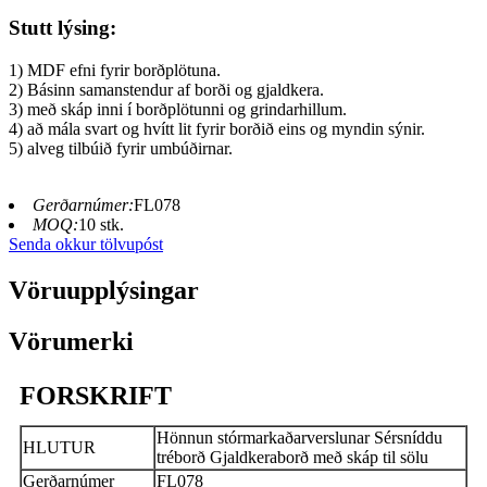
Stutt lýsing:
1) MDF efni fyrir borðplötuna.
2) Básinn samanstendur af borði og gjaldkera.
3) með skáp inni í borðplötunni og grindarhillum.
4) að mála svart og hvítt lit fyrir borðið eins og myndin sýnir.
5) alveg tilbúið fyrir umbúðirnar.
Gerðarnúmer:
FL078
MOQ:
10 stk.
Senda okkur tölvupóst
Vöruupplýsingar
Vörumerki
FORSKRIFT
Hönnun stórmarkaðarverslunar Sérsníddu
HLUTUR
tréborð Gjaldkeraborð með skáp til sölu
Gerðarnúmer
FL078