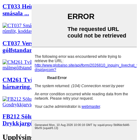
CT033 Heimilis birgjar kynningarpúða kodda
smásala ...
CT037 Verslunarhúsgögn úr þungum málmi,
gólfstandandi hillur...
CM261 Tvíhliða sjampó fyrir persónulega umhirðu,
hárnæring...
FB212 Sölustaður Sérsniðin Gólfefni Hagnýtur
Drykkjargólfefni
Upplýsingar