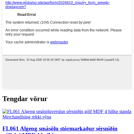
Tengdar vörur
FL061 Algeng smásölu stórmarkaður sérsniðin