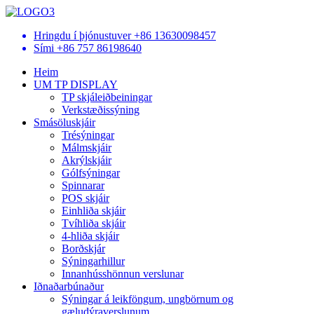
Hringdu í þjónustuver
+86 13630098457
Sími
+86 757 86198640
Heim
UM TP DISPLAY
TP skjáleiðbeiningar
Verkstæðissýning
Smásöluskjáir
Trésýningar
Málmskjáir
Akrýlskjáir
Gólfsýningar
Spinnarar
POS skjáir
Einhliða skjáir
Tvíhliða skjáir
4-hliða skjáir
Borðskjár
Sýningarhillur
Innanhússhönnun verslunar
Iðnaðarbúnaður
Sýningar á leikföngum, ungbörnum og
gæludýraverslunum