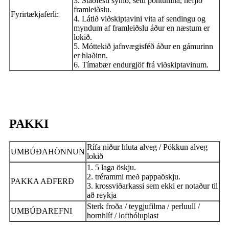
3. Staðfesti sýnið, setti pöntunina, hefjið
framleiðslu.
Fyrirtækjaferli:
4. Látið viðskiptavini vita af sendingu og
myndum af framleiðslu áður en næstum er
lokið.
5. Móttekið jafnvægisféð áður en gámurinn
er hlaðinn.
6. Tímabær endurgjöf frá viðskiptavinum.
PAKKI
Rífa niður hluta alveg / Pökkun alveg
UMBÚÐAHÖNNUN
lokið
1. 5 laga öskju.
2. trérammi með pappaöskju.
PAKKA AÐFERÐ
3. krossviðarkassi sem ekki er notaður til
að reykja
Sterk froða / teygjufilma / perluull /
UMBÚÐAREFNI
hornhlíf / loftbóluplast