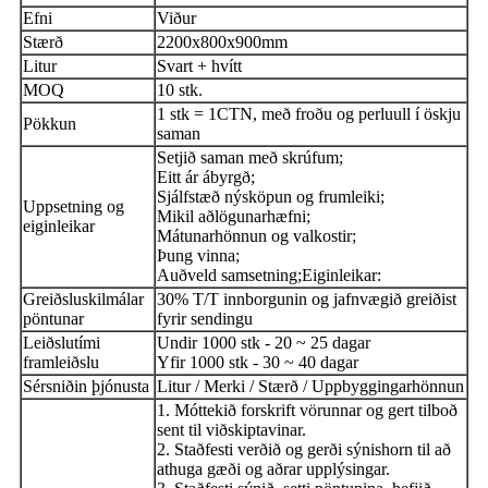
Efni
Viður
Stærð
2200x800x900mm
Litur
Svart + hvítt
MOQ
10 stk.
1 stk = 1CTN, með froðu og perluull í öskju
Pökkun
saman
Setjið saman með skrúfum;
Eitt ár ábyrgð;
Sjálfstæð nýsköpun og frumleiki;
Uppsetning og
Mikil aðlögunarhæfni;
eiginleikar
Mátunarhönnun og valkostir;
Þung vinna;
Auðveld samsetning;
Eiginleikar:
Greiðsluskilmálar
30% T/T innborgunin og jafnvægið greiðist
pöntunar
fyrir sendingu
Leiðslutími
Undir 1000 stk - 20 ~ 25 dagar
framleiðslu
Yfir 1000 stk - 30 ~ 40 dagar
Sérsniðin þjónusta
Litur / Merki / Stærð / Uppbyggingarhönnun
1. Móttekið forskrift vörunnar og gert tilboð
sent til viðskiptavinar.
2. Staðfesti verðið og gerði sýnishorn til að
athuga gæði og aðrar upplýsingar.