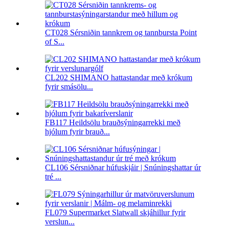
CT028 Sérsniðin tannkrem og tannbursta Point
of S...
CL202 SHIMANO hattastandar með krókum
fyrir smásölu...
FB117 Heildsölu brauðsýningarrekki með
hjólum fyrir brauð...
CL106 Sérsniðnar húfuskjáir | Snúningshattar úr
tré ...
FL079 Supermarket Slatwall skjáhillur fyrir
verslun...