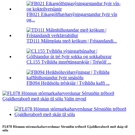
FB021 Eikargólfhæðarsýningarstandur fyrir vín
og...
TD111 Málmplata með krókum | Frístandandi...
CL155 Tvíhliða innréttingarskjár | Trégólf ...
FB094 Heildsölu tréskjáir | Tvíhliða kaffi ...
FL078 Hönnun stórmarkaðarverslunar Sérsniðin tréborð Gjaldkeraborð með skáp til
sölu