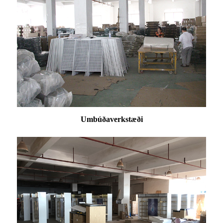
Umbúðaverkstæði