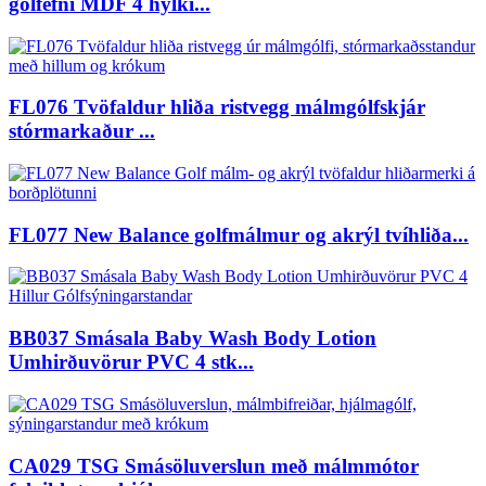
gólfefni MDF 4 hylki...
FL076 Tvöfaldur hliða ristvegg málmgólfskjár
stórmarkaður ...
FL077 New Balance golfmálmur og akrýl tvíhliða...
BB037 Smásala Baby Wash Body Lotion
Umhirðuvörur PVC 4 stk...
CA029 TSG Smásöluverslun með málmmótor