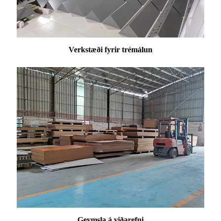
Verkstæði fyrir trémálun
Geymsla á viðarefni